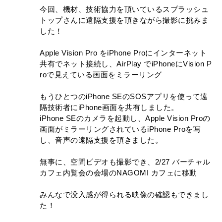
今回、機材、技術協力を頂いているスプラッシュ
トップさんに遠隔支援を頂きながら撮影に挑みま
した！
Apple Vision Pro をiPhone Proにインターネット
共有でネット接続し、AirPlay でiPhoneにVision P
roで見えている画面をミラーリング
もうひとつのiPhone SEのSOSアプリを使って遠
隔技術者にiPhone画面を共有しました。
ホーム
iPhone SEのカメラを起動し、Apple Vision Proの
画面がミラーリングされているiPhone Proを写
立地
し、音声の遠隔支援を頂きました。
建築家
無事に、空間ビデオも撮影でき、2/27 バーチャル
カフェ内覧会の会場のNAGOMI カフェに移動
建築会社
みんなで没入感が得られる映像の確認もできまし
設備
た！
プラン